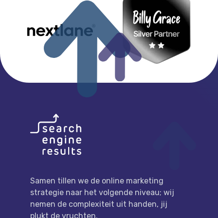
FOOTER
LINK NAAR DE HOMEPAGE
Samen tillen we de online marketing
strategie naar het volgende niveau; wij
nemen de complexiteit uit handen, jij
plukt de vruchten.