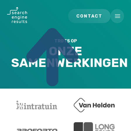
Search Engine Results
CONTACT
Open m
TROTS OP
ONZE
SAMENWERKINGEN