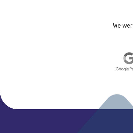
We wer
FOOTER